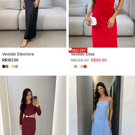
-58% OFF
Vestido Eleonora
Vestido Elise
R$
197,00
R$
239,90
R$
99,90