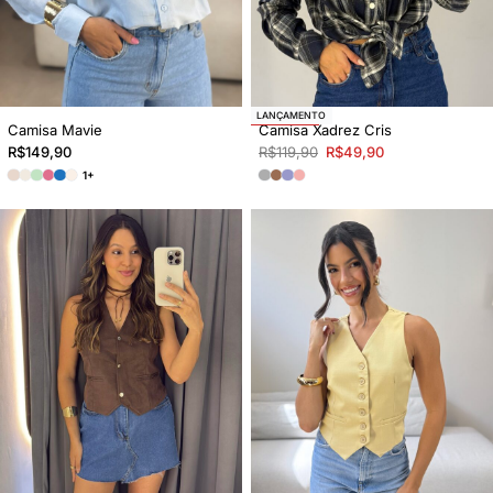
-58% OFF
LANÇAMENTO
Camisa Mavie
Camisa Xadrez Cris
R$
149,90
R$
119,90
R$
49,90
1+