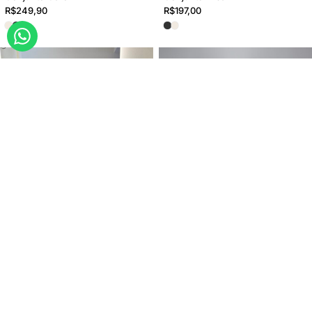
R$
249,90
R$
197,00
-33% OFF
Conjunto Giulia
Conjunto Jordana
R$
179,90
R$
179,90
R$
119,90