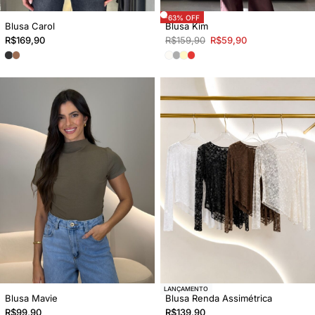
-63% OFF
Blusa Carol
Blusa Kim
R$
169,90
R$
159,90
R$
59,90
LANÇAMENTO
Blusa Mavie
Blusa Renda Assimétrica
R$
99,90
R$
139,90