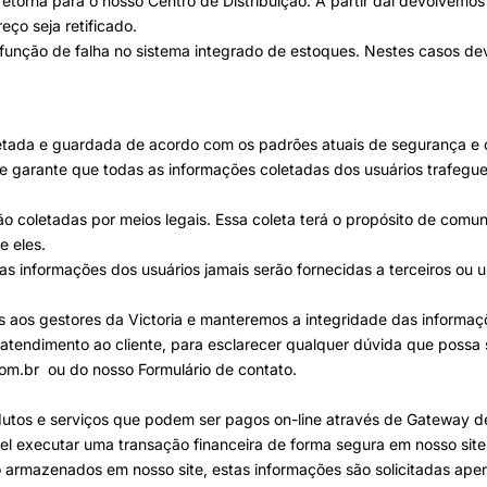
etorna para o nosso Centro de Distribuição. A partir daí devolvemos 
eço seja retificado.
m função de falha no sistema integrado de estoques. Nestes casos d
letada e guardada de acordo com os padrões atuais de segurança e c
 garante que todas as informações coletadas dos usuários trafegue
ão coletadas por meios legais. Essa coleta terá o propósito de co
e eles.
s informações dos usuários jamais serão fornecidas a terceiros ou u
s aos gestores da Victoria e manteremos a integridade das informaç
atendimento ao cliente, para esclarecer qualquer dúvida que possa 
com.br
ou do nosso Formulário de contato.
tos e serviços que podem ser pagos on-line através de Gateway d
vel executar uma transação financeira de forma segura em nosso sit
ão armazenados em nosso site, estas informações são solicitadas a