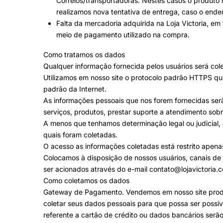
Correios/transportadoras. Nestes casos o produto r
realizamos nova tentativa de entrega, caso o ender
Falta da mercadoria adquirida na Loja Victoria, e
meio de pagamento utilizado na compra.
Como tratamos os dados
Qualquer informação fornecida pelos usuários será co
Utilizamos em nosso site o protocolo padrão HTTPS que
padrão da Internet.
As informações pessoais que nos forem fornecidas ser
serviços, produtos, prestar suporte a atendimento sobr
A menos que tenhamos determinação legal ou judicial, a
quais foram coletadas.
O acesso as informações coletadas está restrito apena
Colocamos à disposição de nossos usuários, canais de 
ser acionados através do e-mail
contato@lojavictoria.
Como coletamos os dados
Gateway de Pagamento. Vendemos em nosso site produ
coletar seus dados pessoais para que possa ser possí
referente a cartão de crédito ou dados bancários ser