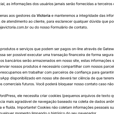
l, as informações dos usuários jamais serão fornecidas a terceiros 
apenas aos gestores da
Victoria
e manteremos a integridade das info
 de atendimento ao cliente, para esclarecer qualquer dúvida que pos
javictoria.com.br
ou do nosso
Formulário de contato
.
produtos e serviços que podem ser pagos on-line através de Gate
ssa ser possível executar uma transação financeira de forma segura 
os bancários serão armazenados em nosso site, estas informações 
nviar nossos produtos é necessário compartilhar com nossos parceir
 preocupamos em trabalhar com parceiros de confiança para garanti
tsApp disponibilizado em nosso site deverá ter ciência de que tere
 comerciais futuros. Você poderá bloquear nosso contato caso não 
ordPress, ele necessita criar cookies (pequenos arquivos de texto 
iência mais agradável de navegação baseado na coleta de dados anô
a e fluída. Importante! Cookies não coletam informações pessoais 
qualquer momento limpando o histórico do seu navegador.