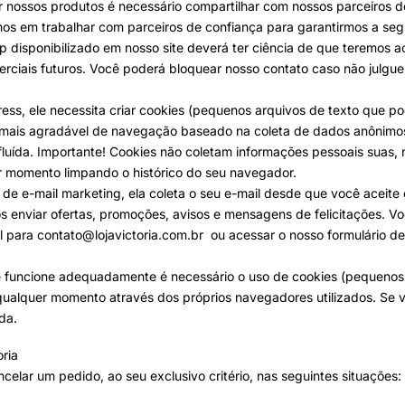
 nossos produtos é necessário compartilhar com nossos parceiros de
os em trabalhar com parceiros de confiança para garantirmos a se
 disponibilizado em nosso site deverá ter ciência de que teremos 
rciais futuros. Você poderá bloquear nosso contato caso não julgue 
ess, ele necessita criar cookies (pequenos arquivos de texto que p
ia mais agradável de navegação baseado na coleta de dados anônim
fluída. Importante! Cookies não coletam informações pessoais suas
 momento limpando o histórico do seu navegador.
e e-mail marketing, ela coleta o seu e-mail desde que você aceite e
os enviar ofertas, promoções, avisos e mensagens de felicitações. V
l para
contato@lojavictoria.com.br
ou acessar o nosso formulário de
e funcione adequadamente é necessário o uso de cookies (pequenos 
qualquer momento através dos próprios navegadores utilizados. Se v
da.
ria
ncelar um pedido, ao seu exclusivo critério, nas seguintes situações: