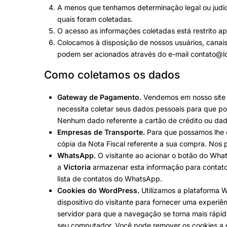
A menos que tenhamos determinação legal ou judicia
quais foram coletadas.
O acesso as informações coletadas está restrito 
Colocamos à disposição de nossos usuários, canais
podem ser acionados através do e-mail
contato@lo
Como coletamos os dados
Gateway de Pagamento.
Vendemos em nosso site 
necessita coletar seus dados pessoais para que po
Nenhum dado referente a cartão de crédito ou dad
Empresas de Transporte.
Para que possamos lhe e
cópia da Nota Fiscal referente a sua compra. Nos
WhatsApp.
O visitante ao acionar o botão do Wha
a
Victoria
armazenar esta informação para contatos
lista de contatos do WhatsApp.
Cookies do WordPress.
Utilizamos a plataforma W
dispositivo do visitante para fornecer uma exper
servidor para que a navegação se torna mais rápid
seu computador. Você pode remover os cookies a 