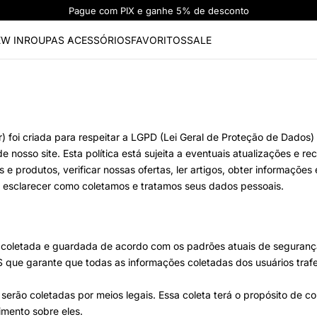
Pague com PIX e ganhe 5% de desconto
W IN
ROUPAS
ACESSÓRIOS
FAVORITOS
SALE
) foi criada para respeitar a LGPD (
Lei Geral de Proteção de Dados
)
e nosso site. Esta política está sujeita a eventuais atualizações e
 e produtos, verificar nossas ofertas, ler artigos, obter informaçõ
ra esclarecer como coletamos e tratamos seus dados pessoais.
á coletada e guardada de acordo com os padrões atuais de segurança
S que garante que todas as informações coletadas dos usuários traf
 serão coletadas por meios legais. Essa coleta terá o propósito de
imento sobre eles.