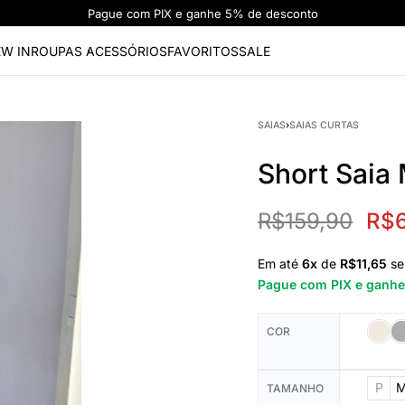
Parcele sua compra em até 6x sem juros
W IN
ROUPAS
ACESSÓRIOS
FAVORITOS
SALE
SAIAS
›
SAIAS CURTAS
Short Saia 
R$
159,90
R$
Em até
6
x
de
R$11,65
se
Pague com PIX e ganh
COR
P
TAMANHO