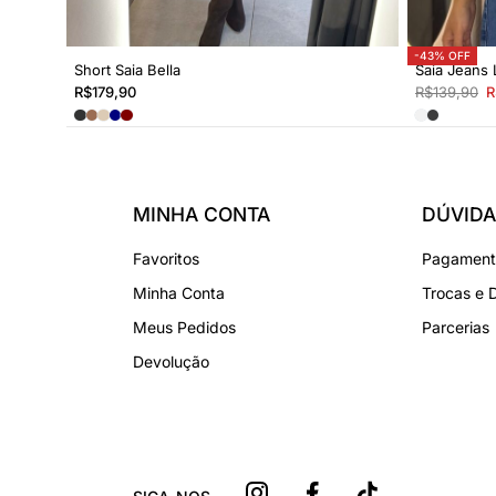
-43% OFF
Short Saia Bella
Saia Jeans
R$
179,90
R$
139,90
R
MINHA CONTA
DÚVIDA
Favoritos
Pagamento
Minha Conta
Trocas e 
Meus Pedidos
Parcerias
Devolução