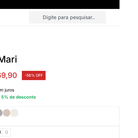
Mari
69,90
-56% OFF
m juros
e 5% de desconto
M
G