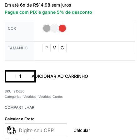
Em até
6
x
de
R$14,98
sem juros
Pague com PIX e ganhe 5% de desconto
COR
P
M
G
TAMANHO
ADICIONAR AO CARRINHO
915236
Categorias:
Vestidos
,
Vestidos Curtos
COMPARTILHAR
Calcular o Frete
Calcular